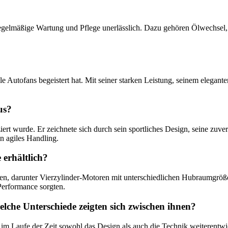
regelmäßige Wartung und Pflege unerlässlich. Dazu gehören Ölwechsel, 
le Autofans begeistert hat. Mit seiner starken Leistung, seinem elegant
us?
t wurde. Er zeichnete sich durch sein sportliches Design, seine zuver
n agiles Handling.
erhältlich?
n, darunter Vierzylinder-Motoren mit unterschiedlichen Hubraumgröße
Performance sorgten.
che Unterschiede zeigten sich zwischen ihnen?
im Laufe der Zeit sowohl das Design als auch die Technik weiterentwi